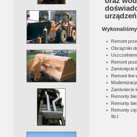
oraz wod
doświadc
urządzeń
Wykonaliśmy 
Remont prze
Obciążniki d
Uszczelnieni
Remont prze
Zamknięcie 
Remont linii
Modernizacja
Zamkniecie 
Remonty bie
Remonty bie
Remonty cięż
itp.)