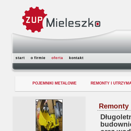
start
o firmie
oferta
kontakt
POJEMNIKI METALOWE
REMONTY I UTRZYMA
Remonty 
Długolet
budownic